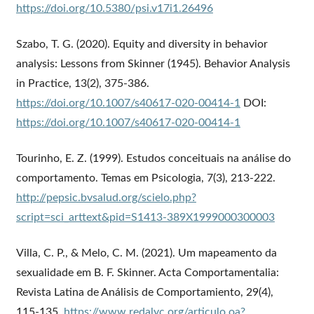
https://doi.org/10.5380/psi.v17i1.26496
Szabo, T. G. (2020). Equity and diversity in behavior
analysis: Lessons from Skinner (1945). Behavior Analysis
in Practice, 13(2), 375-386.
https://doi.org/10.1007/s40617-020-00414-1
DOI:
https://doi.org/10.1007/s40617-020-00414-1
Tourinho, E. Z. (1999). Estudos conceituais na análise do
comportamento. Temas em Psicologia, 7(3), 213-222.
http://pepsic.bvsalud.org/scielo.php?
script=sci_arttext&pid=S1413-389X1999000300003
Villa, C. P., & Melo, C. M. (2021). Um mapeamento da
sexualidade em B. F. Skinner. Acta Comportamentalia:
Revista Latina de Análisis de Comportamiento, 29(4),
115-135.
https://www.redalyc.org/articulo.oa?