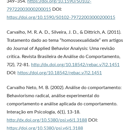
349–354.
https://doi.org/10.1590/S0102-
79722003000200015
DOI:
https://doi.org/10.1590/S0102-79722003000200015
Carvalho, M. R. A. D., Silveira, J. D., & Dittrich, A. (2011).
Tratamento dado ao tema “homossexualidade” em artigos
do Journal of Applied Behavior Analysis: Uma revisão
crítica. Revista Brasileira de Análise do Comportamento,
7(2), 72-81.
http://dx.doi.org/10.18542/rebac.v7i2.1451
DOI:
https://doi.org/10.18542/rebac.v7i2.1451
Carvalho Neto, M. B. (2002). Análise do comportamento:
Behaviorismo radical, análise experimental do
comportamento e análise aplicada do comportamento.
Interação em Psicologia, 6(1), 13-18.
http://dx.doi.org/10.5380/psi.v6i1.3188
DOI:
https://doi.org/10.5380/psi.v6i1.3188