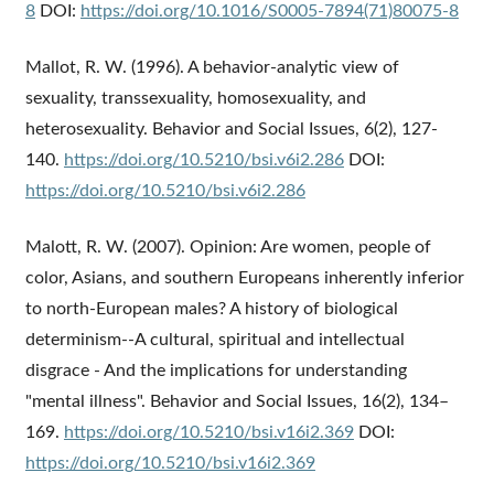
8
DOI:
https://doi.org/10.1016/S0005-7894(71)80075-8
Mallot, R. W. (1996). A behavior-analytic view of
sexuality, transsexuality, homosexuality, and
heterosexuality. Behavior and Social Issues, 6(2), 127-
140.
https://doi.org/10.5210/bsi.v6i2.286
DOI:
https://doi.org/10.5210/bsi.v6i2.286
Malott, R. W. (2007). Opinion: Are women, people of
color, Asians, and southern Europeans inherently inferior
to north-European males? A history of biological
determinism--A cultural, spiritual and intellectual
disgrace - And the implications for understanding
"mental illness". Behavior and Social Issues, 16(2), 134–
169.
https://doi.org/10.5210/bsi.v16i2.369
DOI:
https://doi.org/10.5210/bsi.v16i2.369