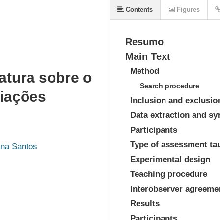
Contents
Figures
Resumo
Main Text
Method
ratura sobre o
Search procedure
liações
Inclusion and exclusion
Data extraction and sy
Participants
Type of assessment ta
ana Santos
Experimental design
Teaching procedure
Interobserver agreeme
Results
Participants