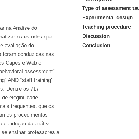
Type of assessment ta
Experimental design
Teaching procedure
s na Análise do 
Discussion
atizar os estudos que 
 avaliação do 
Conclusion
foram conduzidas nas 
s Capes e Web of 
ehavioral assessment” 
” AND “staff training” 
s. Dentre os 717 
de elegibilidade. 
mais frequentes, que os 
am os procedimentos 
a condução da análise 
 se ensinar professores a 