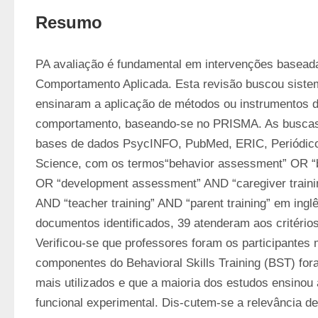
Resumo
PA avaliação é fundamental em intervenções baseada
Comportamento Aplicada. Esta revisão buscou sistem
ensinaram a aplicação de métodos ou instrumentos de
comportamento, baseando-se no PRISMA. As buscas 
bases de dados PsycINFO, PubMed, ERIC, Periódico
Science, com os termos“behavior assessment” OR “b
OR “development assessment” AND “caregiver training
AND “teacher training” AND “parent training” em inglê
documentos identificados, 39 atenderam aos critérios 
Verificou-se que professores foram os participantes 
componentes do Behavioral Skills Training (BST) for
mais utilizados e que a maioria dos estudos ensinou 
funcional experimental. Dis-cutem-se a relevância de