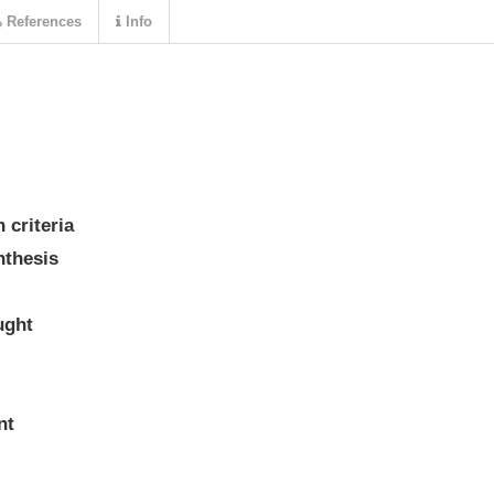
References
Info
 criteria
nthesis
ught
nt