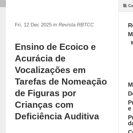
Co
Fri, 12 Dec 2025 in
Revista RBTCC
R
M
Ensino de Ecoico e
Acurácia de
Vocalizações em
Tarefas de Nomeação
M
de Figuras por
D
P
Crianças com
e
Deficiência Auditiva
P
d
C