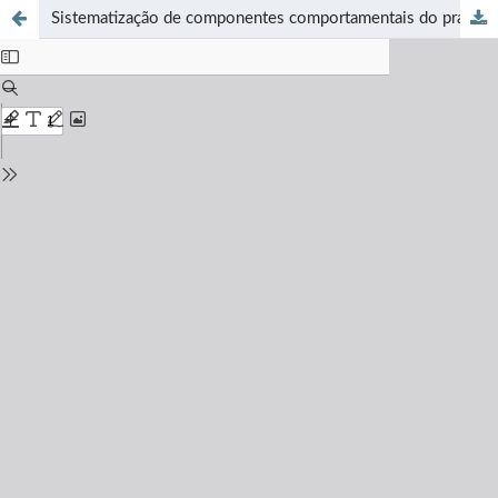
Sistematização de componentes comportamentais do praticar bullying: análise analítico-comportamental de dados de ciências sociais gerais