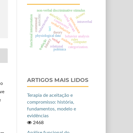
non-verbal discriminative stimulus
skinner
autoclitics.
verbal operant
autoclitic
functional interpretation
reductionism
neuroscience
communal
controversy
intraverbal
verbal behavior
tact
theory
physiological data
behavior analysis
verbal
audience
rules
history
tradução
computer
relational
categorization.
polémica
ARTIGOS MAIS LIDOS
so
ive
Terapia de aceitação e
e
compromisso: história,
fundamentos, modelo e
evidências
2468
Análise funcional do