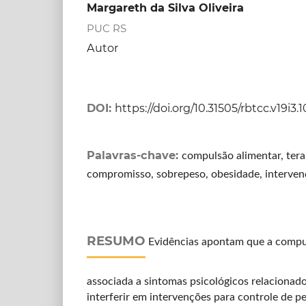
Margareth da Silva Oliveira
PUC RS
Autor
DOI:
https://doi.org/10.31505/rbtcc.v19i3.
Palavras-chave:
compulsão alimentar, tera
compromisso, sobrepeso, obesidade, interve
RESUMO
Evidências apontam que a compul
associada a sintomas psicológicos relacionad
interferir em intervenções para controle de p