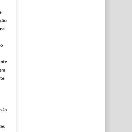
e
ação
 na
ão
ante
 em
te
rsão
tes