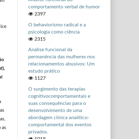
uam
comportamento verbal de humor
2397
O behaviorismo radical e a
lice
psicologia como ciência
2315
Análise funcional da
permanência das mulheres nos
ão
relacionamentos abusivos: Um
nt
),
estudo prático
al
1127
O surgimento das terapias
cognitivocomportamentais e
a
suas consequências para o
das
desenvolvimento de uma
abordagem clínica analítico-
as,
comportamental dos eventos
b as
privados.
1018