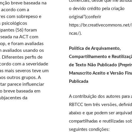
comerciais, desde que lhe atrib
enção breve baseada na
o devido crédito pela criação
e acordo com a
res com sobrepeso e
original”(conferir
 psicológicos
https://br.creativecommons.net/
ipantes (56) foram
ncas/).
baseada na ACT com
op, e foram avaliadas
Política de Arquivamento,
 avaliados usando os
Compartilhamento e Reutilizaç
iferentes perfis de
acordo com a severidade
de Texto Não Publicado (
Prepri
as mais severos teve um
Manuscrito Aceito e Versão Fin
os outros grupos. A
Publicada
ar parece influenciar
ão breve baseada em
A contribuição dos autores para 
ubjacentes da
RBTCC tem três versões, defini
abaixo e que podem ser arquivad
compartilhadas e reutilizadas so
seguintes condições: