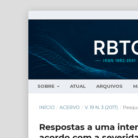
SOBRE
ATUAL
ARQUIVOS
M
INÍCIO
/
ACERVO
/
V. 19 N. 3 (2017)
/
Pesqui
Respostas a uma inte
acordo com a severid