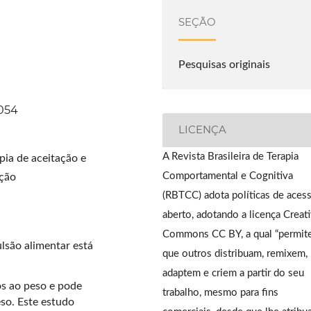
SEÇÃO
Pesquisas originais
1054
LICENÇA
A Revista Brasileira de Terapia
pia de aceitação e
Comportamental e Cognitiva
nção
(RBTCC) adota políticas de aces
aberto, adotando a licença Creat
Commons CC BY, a qual “permit
são alimentar está
que outros distribuam, remixem,
adaptem e criem a partir do seu
os ao peso e pode
trabalho, mesmo para fins
eso. Este estudo