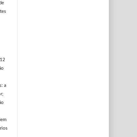
de
ntes
 12
ão
: a
r;
ão
dem
rios